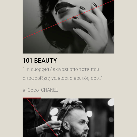
101 BEAUTY
“…η ομορφιά ξεκινάει απο τότε που
αποφασίζεις να εισαι ο εαυτός σου..”
#_Coco_CHANEL