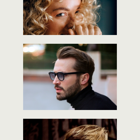
Smiling Babylights
101gallery
Force Calm
101gallery