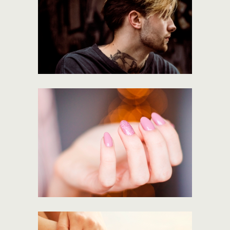
Soft Meshy Layers
101gallery
/
Barber
Starlight
101gallery