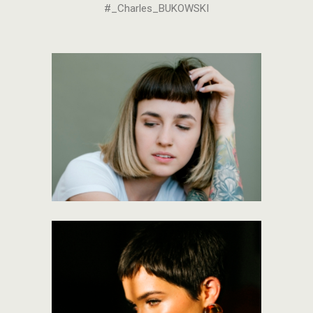
#_Charles_BUKOWSKI
Face Out
101gallery
Holly Short
101gallery