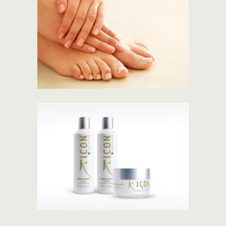
French Love
101gallery
I.C.O.N. Organic
Regimedy
101gallery