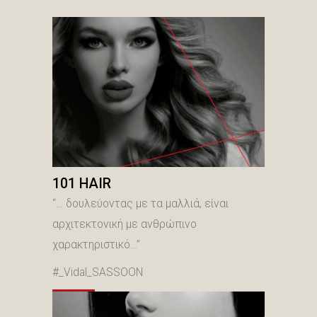
101 HAIR
“… δουλεύοντας με τα μαλλιά, είναι
αρχιτεκτονική με ανθρώπινο
χαρακτηριστικό…”
#_Vidal_SASSOON