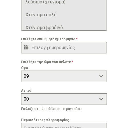
λούσιμο+χτένισμα)
Xτένισμα απλό
Xτένισμα βραδινό
Επιλέξτε επιθυμητη ημερομηνια
*
Bαφή
Ανταύγειες
Επιλέξτε την ώρα που θέλετε
*
Balayage
Ωρα
09
Brazilian keratin
Λεπτά
Εντατική θεραπεία μαλλιών
00
Μανικιούρ
Επιλέξτε τι ώρα θέλετε το ραντεβου
Πεντικιούρ
Περισσότερες πληροφορίες