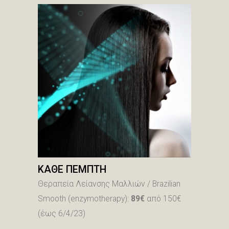
ΚΑΘΕ ΠΕΜΠΤΗ
Θεραπεία Λείανσης Μαλλιών / Brazilian
Smooth (enzymotherapy):
89
€
από 150€
(έως 6/4/23)