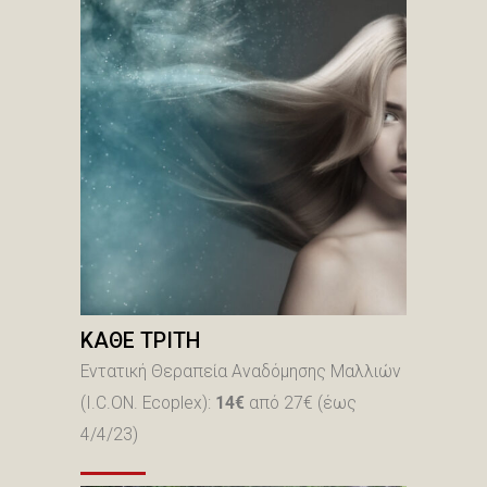
ΚΑΘΕ ΤΡΙΤΗ
Εντατική Θεραπεία Aναδόμησης Μαλλιών
(I.C.ON. Ecoplex):
14€
από 27€
(έως
4/4/23)