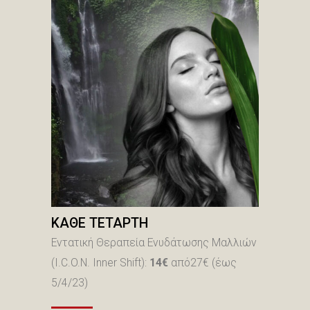
ΚΑΘΕ ΤΕΤΑΡΤΗ
Εντατική Θεραπεία Ενυδάτωσης Mαλλιών
(I.C.O.N. Inner Shift):
14
€
από27€
(έως
5/4/23)