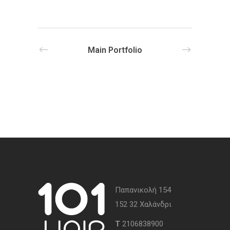
Main Portfolio
Παπανικολή 154
152 32 Χαλάνδρι
Τ
2106838900