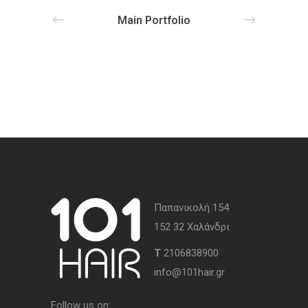
Main Portfolio
Παπανικολή 154
152 32 Χαλάνδρι
Τ
2106838900
info@101hair.gr
Follow us on: