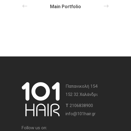
Main Portfolio
Παπανικολή 154
152 32 Χαλάνδρι
Τ
2106838900
info@101hair.gr
Follow us on: