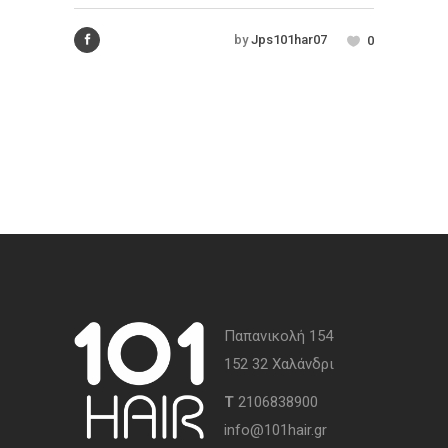
by
Jps101har07
0
Παπανικολή 154
152 32 Χαλάνδρι
Τ
2106838900
info@101hair.gr