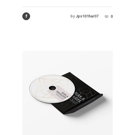
by
Jps101har07
0