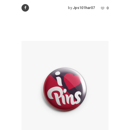
by
Jps101har07
0